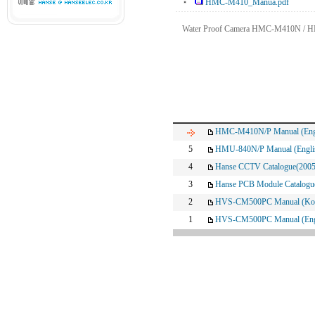
HMC-M410_Manua.pdf
Water Proof Camera HMC-M410N / H
HMC-M410N/P Manual (Engl
5
HMU-840N/P Manual (Engli
4
Hanse CCTV Catalogue(2005
3
Hanse PCB Module Catalogu
2
HVS-CM500PC Manual (Kor
1
HVS-CM500PC Manual (Eng